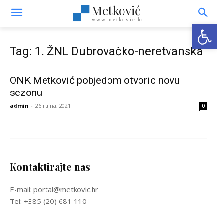
Metković
www.metkovic.hr
Open
Tag: 1. ŽNL Dubrovačko-neretvanska
ONK Metković pobjedom otvorio novu
sezonu
admin
-
26 rujna, 2021
0
Kontaktirajte nas
E-mail: portal@metkovic.hr
Tel: +385 (20) 681 110