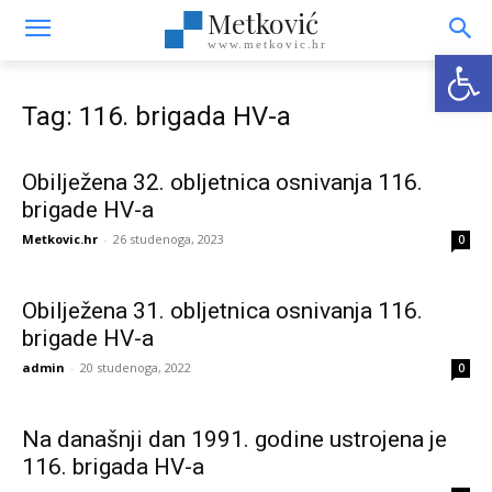
Metković
www.metkovic.hr
Open
Tag: 116. brigada HV-a
Obilježena 32. obljetnica osnivanja 116.
brigade HV-a
Metkovic.hr
-
26 studenoga, 2023
0
Obilježena 31. obljetnica osnivanja 116.
brigade HV-a
admin
-
20 studenoga, 2022
0
Na današnji dan 1991. godine ustrojena je
116. brigada HV-a