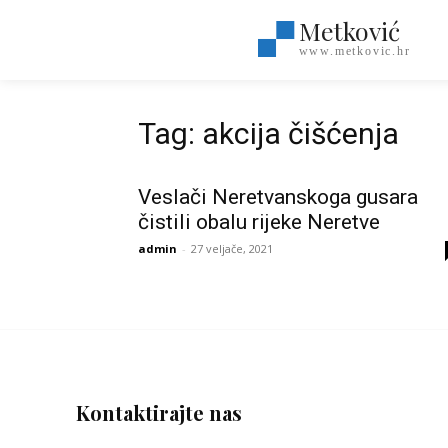
Metković
www.metkovic.hr
Tag: akcija čišćenja
Veslači Neretvanskoga gusara
čistili obalu rijeke Neretve
admin
-
27 veljače, 2021
Kontaktirajte nas