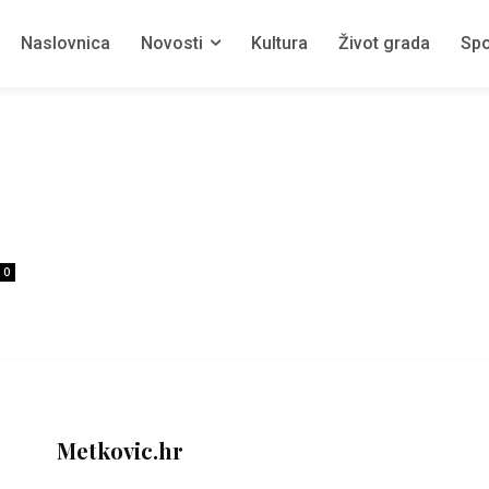
Naslovnica
Novosti
Kultura
Život grada
Spo
0
Metkovic.hr