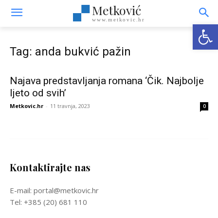
Metković
www.metkovic.hr
Open
Tag: anda bukvić pažin
Najava predstavljanja romana ‘Čik. Najbolje
ljeto od svih’
Metkovic.hr
-
11 travnja, 2023
0
Kontaktirajte nas
E-mail: portal@metkovic.hr
Tel: +385 (20) 681 110