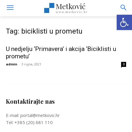
Metković
www.metkovic.hr
Open
Tag: biciklisti u prometu
U nedjelju ‘Primavera’ i akcija ‘Biciklisti u
prometu’
admin
-
3 rujna, 2021
0
Kontaktirajte nas
E-mail: portal@metkovic.hr
Tel: +385 (20) 681 110