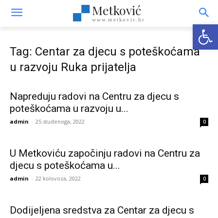
Metković
www.metkovic.hr
Open
Tag: Centar za djecu s poteškoćama
u razvoju Ruka prijatelja
Napreduju radovi na Centru za djecu s
poteškoćama u razvoju u...
admin
-
25 studenoga, 2022
0
U Metkoviću započinju radovi na Centru za
djecu s poteškoćama u...
admin
-
22 kolovoza, 2022
0
Dodijeljena sredstva za Centar za djecu s