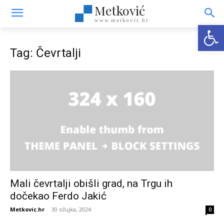
Metković
www.metkovic.hr
Open
Tag: Čevrtalji
Mali čevrtalji obišli grad, na Trgu ih
dočekao Ferdo Jakić
Metkovic.hr
-
30 ožujka, 2024
0