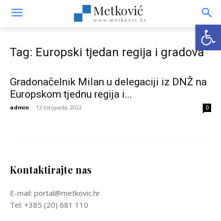
Metković
www.metkovic.hr
Open
Tag: Europski tjedan regija i gradova
Gradonačelnik Milan u delegaciji iz DNŽ na
Europskom tjednu regija i...
admin
-
13 listopada, 2022
0
Kontaktirajte nas
E-mail: portal@metkovic.hr
Tel: +385 (20) 681 110