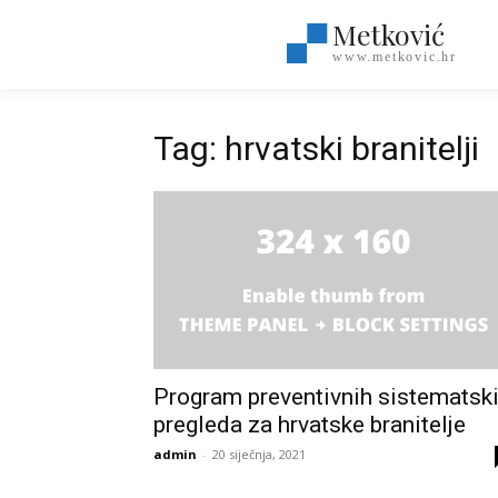
Metković
www.metkovic.hr
Tag: hrvatski branitelji
Program preventivnih sistematsk
pregleda za hrvatske branitelje
admin
-
20 siječnja, 2021