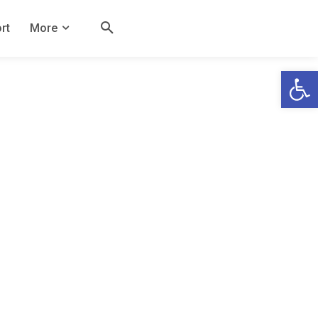
rt
More
Open