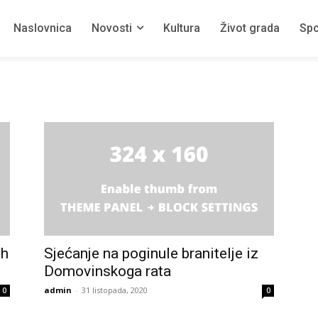
Naslovnica
Novosti
Kultura
Život grada
Spo
ih
Sjećanje na poginule branitelje iz
Domovinskoga rata
admin
-
31 listopada, 2020
0
0