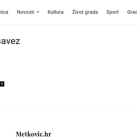
nica
Novosti
Kultura
Život grada
Sport
Grad
 savez
0
Metkovic.hr