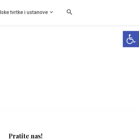
ske tvrtke i ustanove
Open
Pratite nas!