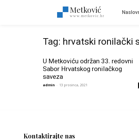
Metković
Naslov
www.metkovic.hr
Tag: hrvatski ronilački
U Metkoviću održan 33. redovni
Sabor Hrvatskog ronilačkog
saveza
admin
-
13 prosinca, 2021
Kontaktirajte nas