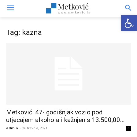
Metković
www.metkovic.hr
Open
Tag: kazna
Metković: 47- godišnjak vozio pod
utjecajem alkohola i kažnjen s 13.500,00...
admin
-
26 travnja, 2021
0