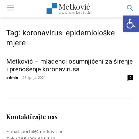
Metković
www.metkovic.hr
Open
Tag: koronavirus. epidemiološke
mjere
Metković – mladenci osumnjičeni za širenje
i prenošenje koronavirusa
admin
-
25 lipnja, 2021
0
Kontaktirajte nas
E-mail: portal@metkovic.hr
Tel: +385 (20) 681 110