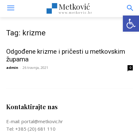
Metković
www.metkovic.hr
Open
Tag: krizme
Odgođene krizme i pričesti u metkovskim
župama
admin
-
26 travnja, 2021
0
Kontaktirajte nas
E-mail: portal@metkovic.hr
Tel: +385 (20) 681 110