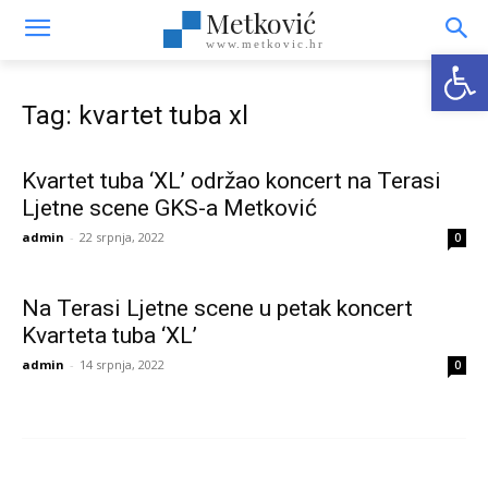
Metković
www.metkovic.hr
Open
Tag: kvartet tuba xl
Kvartet tuba ‘XL’ održao koncert na Terasi
Ljetne scene GKS-a Metković
admin
-
22 srpnja, 2022
0
Na Terasi Ljetne scene u petak koncert
Kvarteta tuba ‘XL’
admin
-
14 srpnja, 2022
0