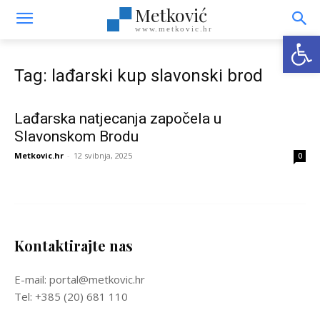
Metković
www.metkovic.hr
Open
Tag: lađarski kup slavonski brod
Lađarska natjecanja započela u
Slavonskom Brodu
Metkovic.hr
-
12 svibnja, 2025
0
Kontaktirajte nas
E-mail: portal@metkovic.hr
Tel: +385 (20) 681 110