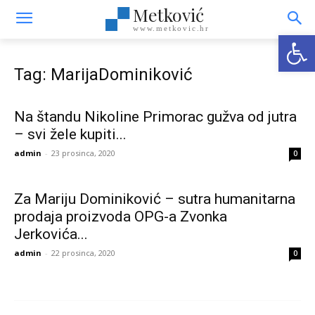
Metković
www.metkovic.hr
Open
Tag: MarijaDominiković
Na štandu Nikoline Primorac gužva od jutra
– svi žele kupiti...
admin
-
23 prosinca, 2020
0
Za Mariju Dominiković – sutra humanitarna
prodaja proizvoda OPG-a Zvonka
Jerkovića...
admin
-
22 prosinca, 2020
0