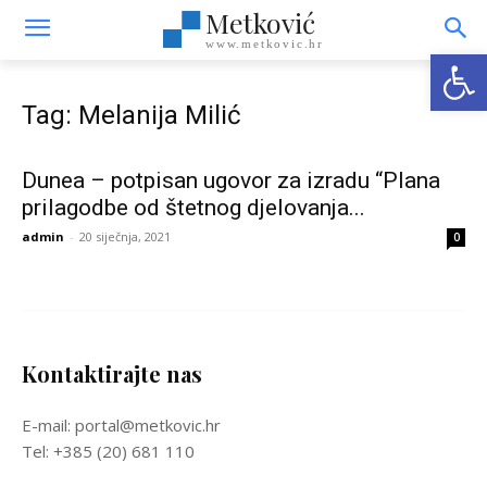
Metković
www.metkovic.hr
Open
Tag: Melanija Milić
Dunea – potpisan ugovor za izradu “Plana
prilagodbe od štetnog djelovanja...
admin
-
20 siječnja, 2021
0
Kontaktirajte nas
E-mail: portal@metkovic.hr
Tel: +385 (20) 681 110