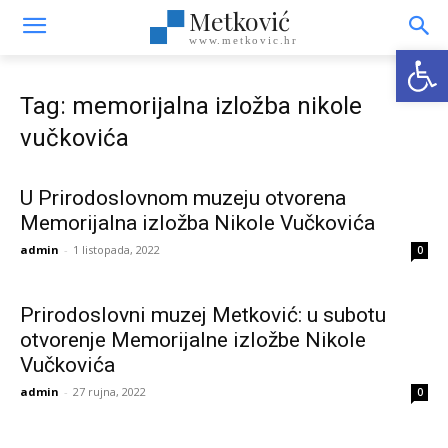
Metković
www.metkovic.hr
Open
Tag: memorijalna izložba nikole
vučkovića
U Prirodoslovnom muzeju otvorena
Memorijalna izložba Nikole Vučkovića
admin
-
1 listopada, 2022
0
Prirodoslovni muzej Metković: u subotu
otvorenje Memorijalne izložbe Nikole
Vučkovića
admin
-
27 rujna, 2022
0