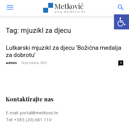
Metković
www.metkovic.hr
Open
Tag: mjuzikl za djecu
Lutkarski mjuzikl za djecu ‘Božićna medalja
za dobrotu’
admin
-
16 prosinca, 2021
0
Kontaktirajte nas
E-mail: portal@metkovic.hr
Tel: +385 (20) 681 110