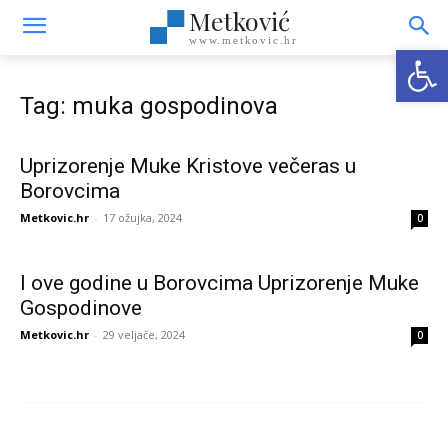
Metković
www.metkovic.hr
Open
Tag: muka gospodinova
Uprizorenje Muke Kristove večeras u
Borovcima
Metkovic.hr
-
17 ožujka, 2024
0
I ove godine u Borovcima Uprizorenje Muke
Gospodinove
Metkovic.hr
-
29 veljače, 2024
0