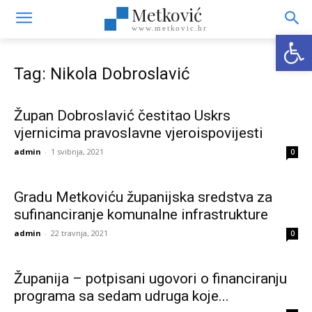
Metković
www.metkovic.hr
Open
Tag: Nikola Dobroslavić
Župan Dobroslavić čestitao Uskrs
vjernicima pravoslavne vjeroispovijesti
admin
-
1 svibnja, 2021
0
Gradu Metkoviću županijska sredstva za
sufinanciranje komunalne infrastrukture
admin
-
22 travnja, 2021
0
Županija – potpisani ugovori o financiranju
programa sa sedam udruga koje...