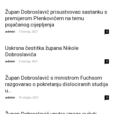
Župan Dobroslavić prisustvovao sastanku s
premijerom Plenkovićem na temu
pojačanog cijepljenja
admin
-
7 travnja, 2021
0
Uskrsna čestitka župana Nikole
Dobroslavića
admin
-
3 travnja, 2021
0
Župan Dobroslavić s ministrom Fuchsom
razgovarao o pokretanju dislociranih studija
u...
admin
-
19 ožujka, 2021
0