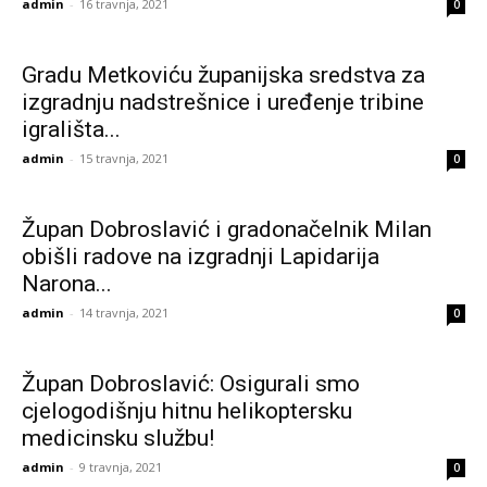
admin
-
16 travnja, 2021
0
Gradu Metkoviću županijska sredstva za
izgradnju nadstrešnice i uređenje tribine
igrališta...
admin
-
15 travnja, 2021
0
Župan Dobroslavić i gradonačelnik Milan
obišli radove na izgradnji Lapidarija
Narona...
admin
-
14 travnja, 2021
0
Župan Dobroslavić: Osigurali smo
cjelogodišnju hitnu helikoptersku
medicinsku službu!
admin
-
9 travnja, 2021
0