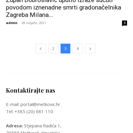
Župan Dobroslavić uputio izraze sućuti
povodom iznenadne smrti gradonačelnika
Zagreba Milana...
admin
-
28 veljače, 2021
0
2
3
4
Kontaktirajte nas
E-mail: portal@metkovic.hr
Tel: +385 (20) 681 110
Adresa:
Stjepana Radića 1,
20350 Metković, Hrvatska