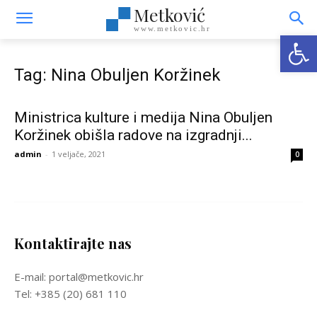
Metković
www.metkovic.hr
Open
Tag: Nina Obuljen Koržinek
Ministrica kulture i medija Nina Obuljen
Koržinek obišla radove na izgradnji...
admin
-
1 veljače, 2021
0
Kontaktirajte nas
E-mail: portal@metkovic.hr
Tel: +385 (20) 681 110