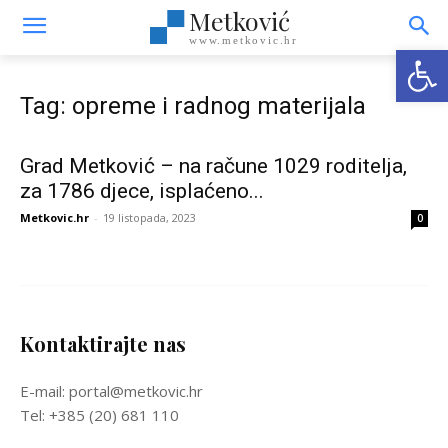
Metković
www.metkovic.hr
Open
Tag: opreme i radnog materijala
Grad Metković – na račune 1029 roditelja,
za 1786 djece, isplaćeno...
Metkovic.hr
-
19 listopada, 2023
0
Kontaktirajte nas
E-mail: portal@metkovic.hr
Tel: +385 (20) 681 110