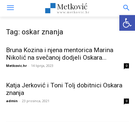
Metković
www.metkovic.hr
Open
Tag: oskar znanja
Bruna Kozina i njena mentorica Marina
Nikolić na svečanoj dodjeli Oskara...
Metkovic.hr
-
14 lipnja, 2023
0
Katja Jerković i Toni Tolj dobitnici Oskara
znanja
admin
-
23 prosinca, 2021
0