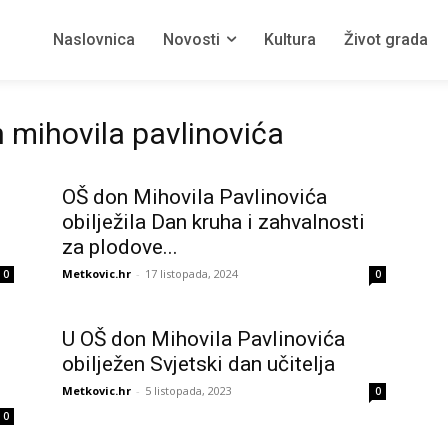
Naslovnica
Novosti
Kultura
Život grada
 mihovila pavlinovića
OŠ don Mihovila Pavlinovića
obilježila Dan kruha i zahvalnosti
za plodove...
Metkovic.hr
-
17 listopada, 2024
0
0
U OŠ don Mihovila Pavlinovića
obilježen Svjetski dan učitelja
Metkovic.hr
-
5 listopada, 2023
0
0