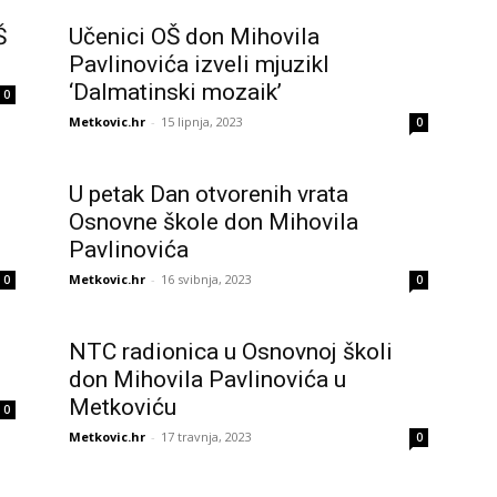
Š
Učenici OŠ don Mihovila
Pavlinovića izveli mjuzikl
‘Dalmatinski mozaik’
0
Metkovic.hr
-
15 lipnja, 2023
0
U petak Dan otvorenih vrata
Osnovne škole don Mihovila
Pavlinovića
Metkovic.hr
-
16 svibnja, 2023
0
0
NTC radionica u Osnovnoj školi
don Mihovila Pavlinovića u
Metkoviću
0
Metkovic.hr
-
17 travnja, 2023
0