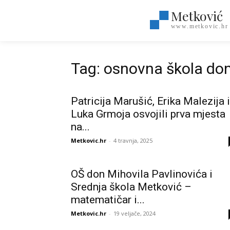
Metković
www.metkovic.hr
Tag: osnovna škola don
Patricija Marušić, Erika Malezija i
Luka Grmoja osvojili prva mjesta
na...
Metkovic.hr
-
4 travnja, 2025
OŠ don Mihovila Pavlinovića i
Srednja škola Metković –
matematičar i...
Metkovic.hr
-
19 veljače, 2024