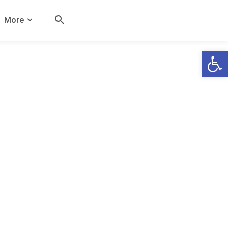
More
Open