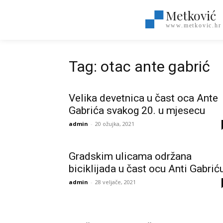
Metković
www.metkovic.hr
Tag: otac ante gabrić
Velika devetnica u čast oca Ante
Gabrića svakog 20. u mjesecu
admin
-
20 ožujka, 2021
Gradskim ulicama održana
biciklijada u čast ocu Anti Gabrić
admin
-
28 veljače, 2021