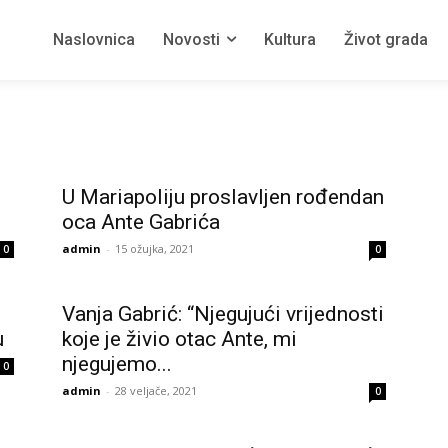
Naslovnica
Novosti
Kultura
Život grada
U Mariapoliju proslavljen rođendan
oca Ante Gabrića
admin
-
15 ožujka, 2021
0
0
Vanja Gabrić: “Njegujući vrijednosti
u
koje je živio otac Ante, mi
njegujemo...
0
admin
-
28 veljače, 2021
0