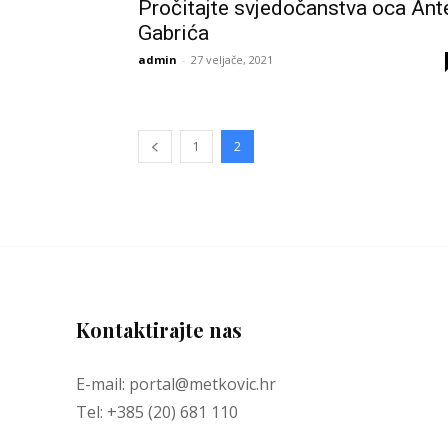
Pročitajte svjedočanstva oca Ant
Gabrića
admin
-
27 veljače, 2021
1
2
Kontaktirajte nas
E-mail: portal@metkovic.hr
Tel: +385 (20) 681 110