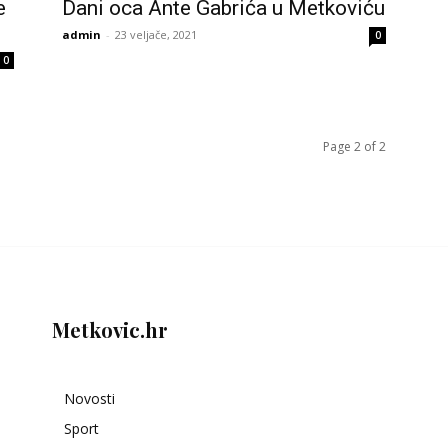
e
Dani oca Ante Gabrića u Metkoviću
admin
-
23 veljače, 2021
0
0
Page 2 of 2
Metkovic.hr
Novosti
Sport