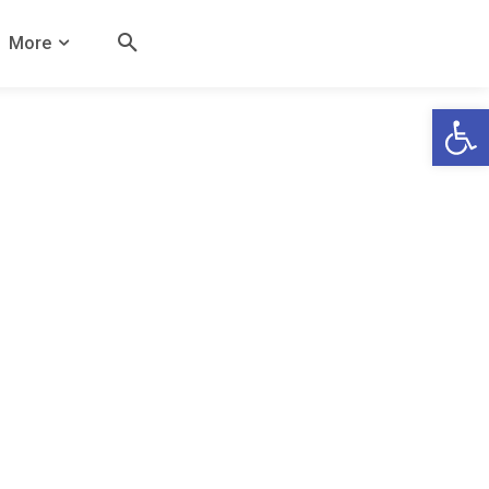
More
Open