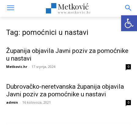
Metković
www.metkovic.hr
Open
Tag: pomoćnici u nastavi
Županija objavila Javni poziv za pomoćnike
u nastavi
Metkovic.hr
-
17 srpnja, 2024
0
Dubrovačko-neretvanska županija objavila
Javni poziv za pomoćnike u nastavi
admin
-
16 kolovoza, 2021
0