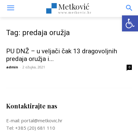
Metković
www.metkovic.hr
Open
Tag: predaja oružja
PU DNŽ – u veljači čak 13 dragovoljnih
predaja oružja i...
admin
-
2 ožujka, 2021
0
Kontaktirajte nas
E-mail: portal@metkovic.hr
Tel: +385 (20) 681 110