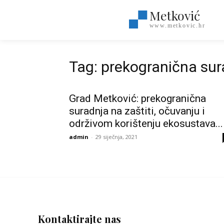
Metković
www.metkovic.hr
Tag: prekogranična sur
Grad Metković: prekogranična
suradnja na zaštiti, očuvanju i
održivom korištenju ekosustava...
admin
-
29 siječnja, 2021
Kontaktirajte nas