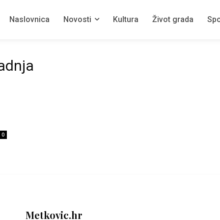
Naslovnica
Novosti
Kultura
Život grada
Spo
adnja
0
Metkovic.hr