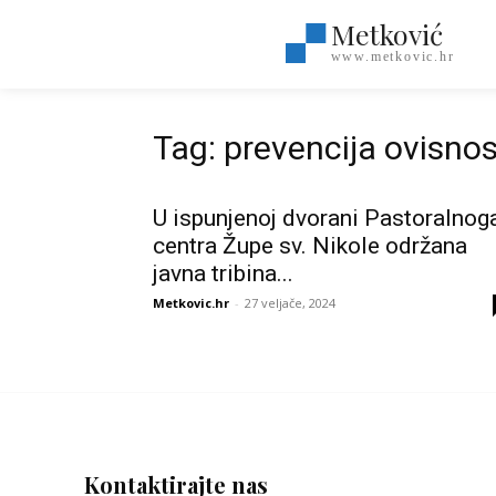
Metković
www.metkovic.hr
Tag: prevencija ovisnos
U ispunjenoj dvorani Pastoralnog
centra Župe sv. Nikole održana
javna tribina...
Metkovic.hr
-
27 veljače, 2024
Kontaktirajte nas