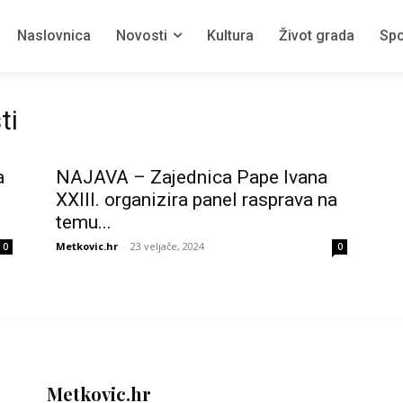
Naslovnica
Novosti
Kultura
Život grada
Spo
ti
a
NAJAVA – Zajednica Pape Ivana
XXIII. organizira panel rasprava na
temu...
Metkovic.hr
-
23 veljače, 2024
0
0
Metkovic.hr