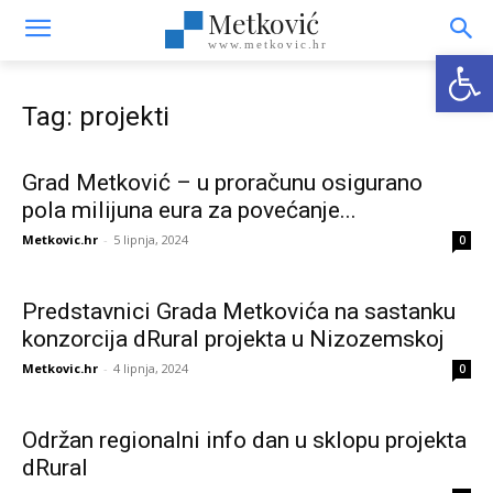
Metković
www.metkovic.hr
Open
Tag: projekti
Grad Metković – u proračunu osigurano
pola milijuna eura za povećanje...
Metkovic.hr
-
5 lipnja, 2024
0
Predstavnici Grada Metkovića na sastanku
konzorcija dRural projekta u Nizozemskoj
Metkovic.hr
-
4 lipnja, 2024
0
Održan regionalni info dan u sklopu projekta
dRural