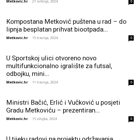
Metkovic.hr
-
21 svibnja, 2024
0
Kompostana Metković puštena u rad – do
lipnja besplatan prihvat biootpada...
Metkovic.hr
-
15 travnja, 2024
0
U Sportskoj ulici otvoreno novo
multifunkcionalno igralište za futsal,
odbojku, mini...
Metkovic.hr
-
11 travnja, 2024
0
Ministri Bačić, Erlić i Vučković u posjeti
Gradu Metkoviću – prezentiran...
Metkovic.hr
-
15 ožujka, 2024
0
U tijeku radovi na projektu održavanja