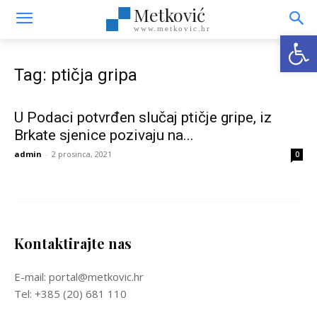
Metković
www.metkovic.hr
Open
Tag: ptičja gripa
U Podaci potvrđen slučaj ptičje gripe, iz
Brkate sjenice pozivaju na...
admin
-
2 prosinca, 2021
0
Kontaktirajte nas
E-mail: portal@metkovic.hr
Tel: +385 (20) 681 110