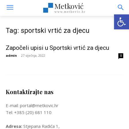
Metković
www.metkovic.hr
Open
Tag: sportski vrtić za djecu
Započeli upisi u Sportski vrtić za djecu
admin
-
27 siječnja, 2022
0
Kontaktirajte nas
E-mail: portal@metkovic.hr
Tel: +385 (20) 681 110
Adresa:
Stjepana Radića 1,