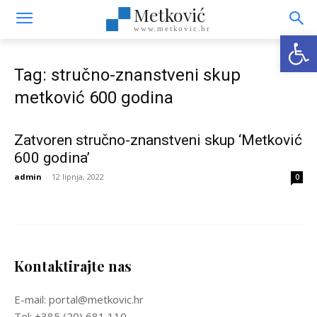
Metković
www.metkovic.hr
Open
Tag: stručno-znanstveni skup
metković 600 godina
Zatvoren stručno-znanstveni skup ‘Metković
600 godina’
admin
-
12 lipnja, 2022
0
Kontaktirajte nas
E-mail: portal@metkovic.hr
Tel: +385 (20) 681 110