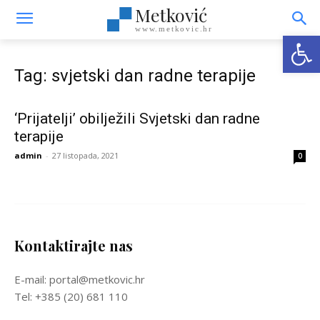
Metković
www.metkovic.hr
Open
Tag: svjetski dan radne terapije
‘Prijatelji’ obilježili Svjetski dan radne
terapije
admin
-
27 listopada, 2021
0
Kontaktirajte nas
E-mail: portal@metkovic.hr
Tel: +385 (20) 681 110