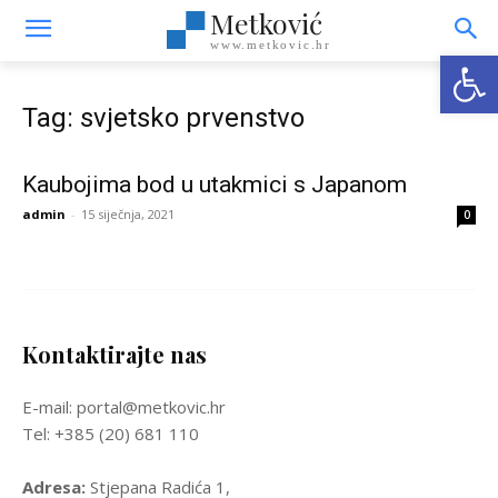
Metković
www.metkovic.hr
Open
Tag: svjetsko prvenstvo
Kaubojima bod u utakmici s Japanom
admin
-
15 siječnja, 2021
0
Kontaktirajte nas
E-mail: portal@metkovic.hr
Tel: +385 (20) 681 110
Adresa:
Stjepana Radića 1,