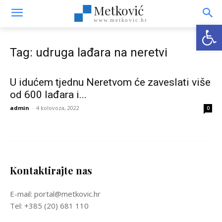
Metković
www.metkovic.hr
Open
Tag: udruga lađara na neretvi
U idućem tjednu Neretvom će zaveslati više
od 600 lađara i...
admin
-
4 kolovoza, 2022
0
Kontaktirajte nas
E-mail: portal@metkovic.hr
Tel: +385 (20) 681 110