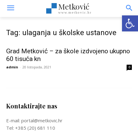
Metković
www.metkovic.hr
Open
Tag: ulaganja u školske ustanove
Grad Metković – za škole izdvojeno ukupno
60 tisuća kn
admin
-
20 listopada, 2021
0
Kontaktirajte nas
E-mail: portal@metkovic.hr
Tel: +385 (20) 681 110