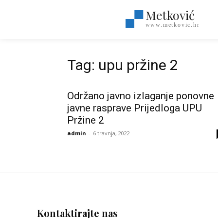
Metković
www.metkovic.hr
Tag: upu pržine 2
Održano javno izlaganje ponovne
javne rasprave Prijedloga UPU
Pržine 2
admin
-
6 travnja, 2022
Kontaktirajte nas