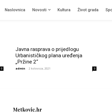
Naslovnica
Novosti
Kultura
Život grada
Spo
Javna rasprava o prijedlogu
Urbanističkog plana uređenja
„Pržine 2“
admin
-
2 kolovoza, 2021
0
0
Metkovic.hr