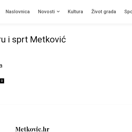
Naslovnica
Novosti
Kultura
Život grada
Spo
u i sprt Metković
a
0
Metkovic.hr