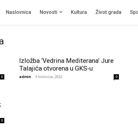
Naslovnica
Novosti
Kultura
Život grada
Spo
a
Izložba ‘Vedrina Mediterana’ Jure
Talajića otvorena u GKS-u
admin
-
9 kolovoza, 2022
0
0
k
0