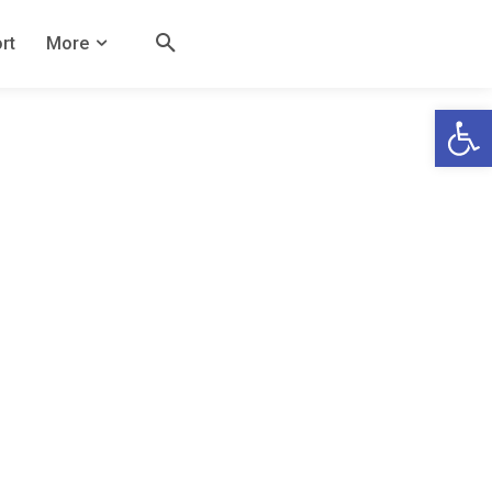
rt
More
Open