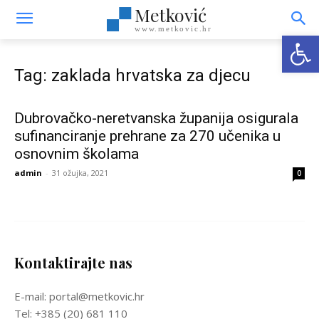
Metković
www.metkovic.hr
Open
Tag: zaklada hrvatska za djecu
Dubrovačko-neretvanska županija osigurala
sufinanciranje prehrane za 270 učenika u
osnovnim školama
admin
-
31 ožujka, 2021
0
Kontaktirajte nas
E-mail: portal@metkovic.hr
Tel: +385 (20) 681 110