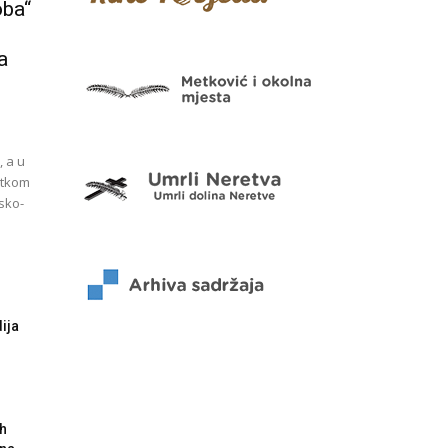
oba“
a
, a u
etkom
jsko-
dija
ih