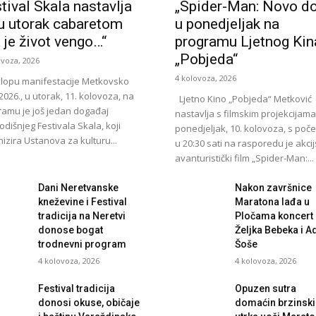
tival Skala nastavlja
„Spider-Man: Novo d
u utorak cabaretom
u ponedjeljak na
 je život vengo…“
programu Ljetnog Kin
„Pobjeda“
ovoza, 2026
4 kolovoza, 2026
lopu manifestacije Metkovsko
 2026., u utorak, 11. kolovoza, na
Ljetno Kino „Pobjeda“ Metković
ramu je još jedan događaj
nastavlja s filmskim projekcijama
dišnjeg Festivala Skala, koji
ponedjeljak, 10. kolovoza, s poč
izira Ustanova za kulturu...
u 20:30 sati na rasporedu je akci
avanturistički film „Spider-Man:...
Dani Neretvanske
Nakon završnice
kneževine i Festival
Maratona lađa u
tradicija na Neretvi
Pločama koncert
donose bogat
Željka Bebeka i A
trodnevni program
Šoše
4 kolovoza, 2026
4 kolovoza, 2026
Festival tradicija
Opuzen sutra
donosi okuse, običaje
domaćin brzinsk