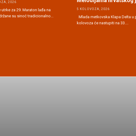
Melodijama hrvatskog 
ZA, 2026
5 KOLOVOZA, 2026
utrke za 29. Maraton lađa na
držane su sinoć tradicionalno...
Mlada metkovska Klapa Delta u p
kolovoza će nastupiti na 33....