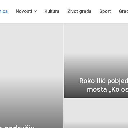
Naronskom trgu u Vidu
O
nica
Novosti
Kultura
Život grada
Sport
Grad
Metkovic.hr
-
6 kolovoza, 2026
Me
Roko Ilić pobje
mosta „Ko os