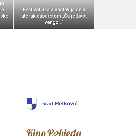
an
ra
Festival Skala nastavlja se u
pske
utorak cabaretom „Ča je život
vengo…“