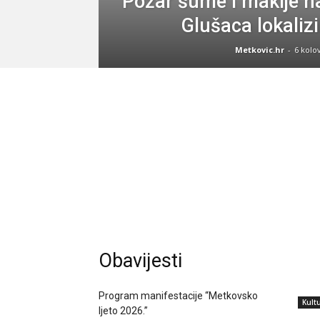
Požar šume i makije n
Glušaca lokaliz
Metkovic.hr
-
6 kolo
Obavijesti
Program manifestacije “Metkovsko
Kult
ljeto 2026.”