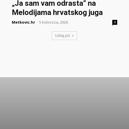
„Ja sam vam odrasta“ na
Melodijama hrvatskog juga
Metkovic.hr
-
5 kolovoza, 2026
0
Učitaj još