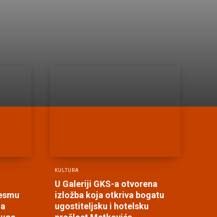
KULTURA
U Galeriji GKS-a otvorena
jesmu
izložba koja otkriva bogatu
na
ugostiteljsku i hotelsku