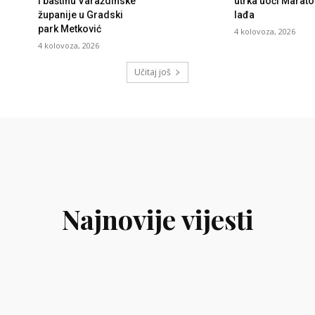
i baštinu Varaždinske
utrka uoči Marat
županije u Gradski
lađa
park Metković
4 kolovoza, 2026
4 kolovoza, 2026
Učitaj još
Najnovije vijesti