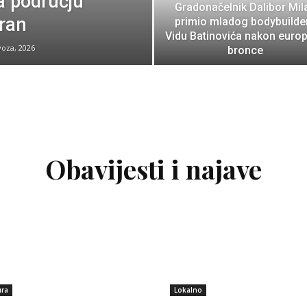
a području
Gradonačelnik Dalibor Mil
iran
primio mladog bodybuilde
Vidu Batinovića nakon euro
voza, 2026
bronce
Obavijesti i najave
ura
Lokalno