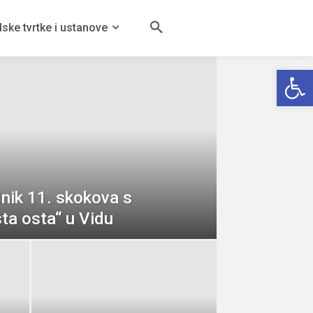
puzenu
ske tvrtke i ustanove
tkovic.hr
-
6 kolovoza, 2026
Open
dnik 11. skokova s
ta osta“ u Vidu