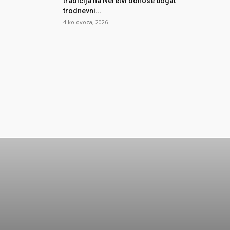
tradicija na Neretvi donose bogat
trodnevni...
4 kolovoza, 2026