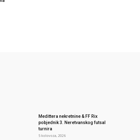
ona
Medittera nekretnine & FF Rix
pobjednik 3. Neretvanskog futsal
turnira
5 kolovoza, 2026