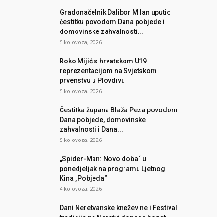
Gradonačelnik Dalibor Milan uputio
čestitku povodom Dana pobjede i
domovinske zahvalnosti...
5 kolovoza, 2026
Roko Mijić s hrvatskom U19
reprezentacijom na Svjetskom
prvenstvu u Plovdivu
5 kolovoza, 2026
Čestitka župana Blaža Peza povodom
Dana pobjede, domovinske
zahvalnosti i Dana...
5 kolovoza, 2026
„Spider-Man: Novo doba“ u
ponedjeljak na programu Ljetnog
Kina „Pobjeda“
4 kolovoza, 2026
Dani Neretvanske kneževine i Festival