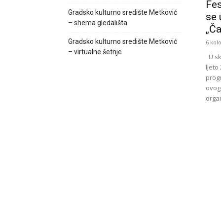
Fes
Gradsko kulturno središte Metković
se 
– shema gledališta
„Ča
Gradsko kulturno središte Metković
6 kol
– virtualne šetnje
U sk
ljeto
prog
ovogo
organ