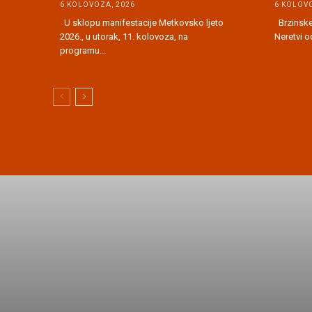
6 KOLOVOZA, 2026
6 KOLOVO
U sklopu manifestacije Metkovsko ljeto
Brzinske 
2026., u utorak, 11. kolovoza, na
Neretvi o
programu...