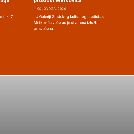
juga
prošlost Metkovića
4 KOLOVOZA, 2026
etak, 7.
U Galeriji Gradskog kulturnog središta u
Metkoviću večeras je otvorena izložba
posvećena...