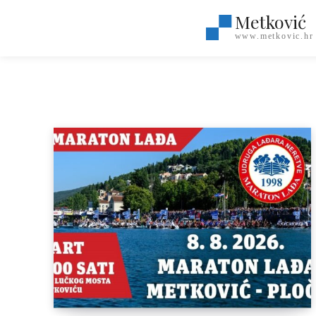
Metković
www.metkovic.hr