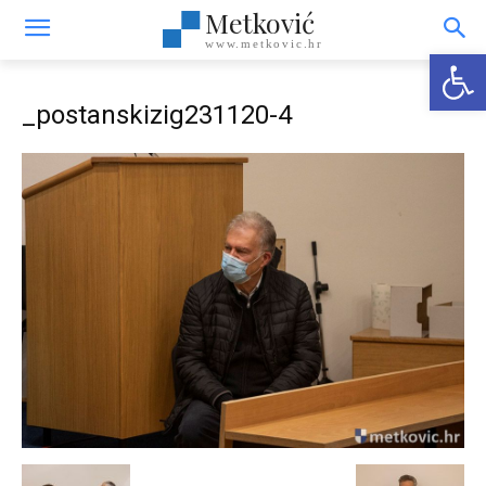
Metković
www.metkovic.hr
Open
_postanskizig231120-4