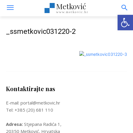
Metković
www.metkovic.hr
Open
_ssmetkovic031220-2
Kontaktirajte nas
E-mail: portal@metkovic.hr
Tel: +385 (20) 681 110
Adresa:
Stjepana Radića 1,
20350 Metković, Hrvatska