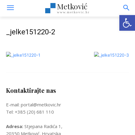
Metković
www.metkovic.hr
Open
_jelke151220-2
Kontaktirajte nas
E-mail: portal@metkovic.hr
Tel: +385 (20) 681 110
Adresa:
Stjepana Radića 1,
20350 Metković, Hrvatska