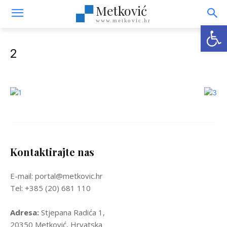
Metković
www.metkovic.hr
Open
2
Kontaktirajte nas
E-mail: portal@metkovic.hr
Tel: +385 (20) 681 110
Adresa:
Stjepana Radića 1,
20350 Metković, Hrvatska