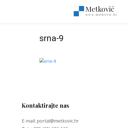
Metković
www.metkovic.hr
srna-9
Kontaktirajte nas
E-mail: portal@metkovic.hr