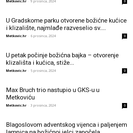
Metkovic.hr
-
9 prosinca, 2024
0
U Gradskome parku otvorene božićne kućice
i klizalište, najmlađe razveselio sv....
Metkovic.hr
-
6 prosinca, 2024
0
U petak počinje božićna bajka – otvorenje
klizališta i kućica, stiže...
Metkovic.hr
-
5 prosinca, 2024
0
Max Bruch trio nastupio u GKS-u u
Metkoviću
Metkovic.hr
-
3 prosinca, 2024
0
Blagoslovom adventskog vijenca i paljenjem
lampica na božićnoj jelci započela