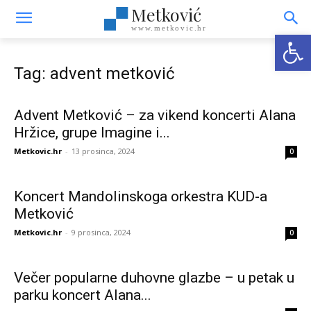
Metković
www.metkovic.hr
Open
Tag: advent metković
Advent Metković – za vikend koncerti Alana
Hržice, grupe Imagine i...
Metkovic.hr
-
13 prosinca, 2024
0
Koncert Mandolinskoga orkestra KUD-a
Metković
Metkovic.hr
-
9 prosinca, 2024
0
Večer popularne duhovne glazbe – u petak u
parku koncert Alana...