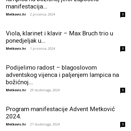
manifestacija...
Metkovic.hr
-
2 prosinca, 2024
0
Viola, klarinet i klavir – Max Bruch trio u
ponedjeljak u...
Metkovic.hr
-
1 prosinca, 2024
0
Podijelimo radost – blagoslovom
adventskog vijenca i paljenjem lampica na
božićnoj...
Metkovic.hr
-
29 studenoga, 2024
0
Program manifestacije Advent Metković
2024.
Metkovic.hr
-
27 studenoga, 2024
0